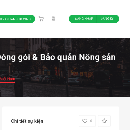
ĐĂNG NHẬP
ĐĂNG KÝ
TƯ VẤN TĂNG TRƯỞNG
Đóng gói & Bảo quản Nông sản
 Việt Nam
Chi tiết sự kiện
0