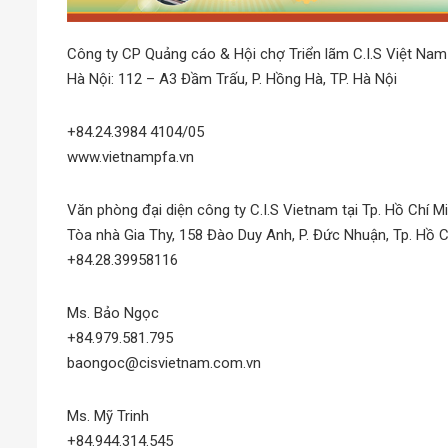
Công ty CP Quảng cáo & Hội chợ Triển lãm C.I.S Việt Nam
Hà Nội: 112 – A3 Đầm Trấu, P. Hồng Hà, TP. Hà Nội
+84.24.3984 4104/05
www.vietnampfa.vn
Văn phòng đại diện công ty C.I.S Vietnam tại Tp. Hồ Chí Mi
Tòa nhà Gia Thy, 158 Đào Duy Anh, P. Đức Nhuận, Tp. Hồ C
+84.28.39958116
Ms. Bảo Ngọc
+84.979.581.795
baongoc@cisvietnam.com.vn
Ms. Mỹ Trinh
+84.944.314.545